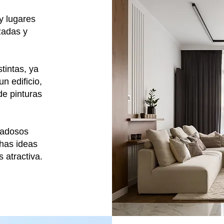
y lugares
zadas y
tintas, ya
n edificio,
de pinturas
dadosos
has ideas
 atractiva.